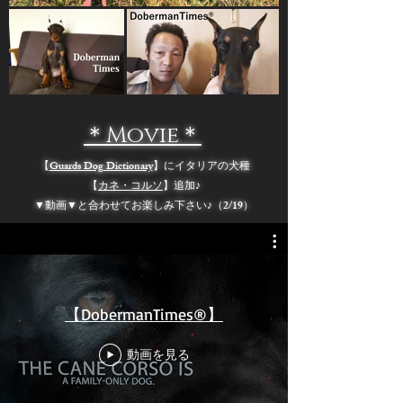
＊Movie＊
【
Guards Dog Dictionary
】にイタリアの犬種
【
カネ・コルソ
】追加♪
▼動画▼と合わせてお楽しみ下さい♪（2/19）
【DobermanTimes®】
動画を見る