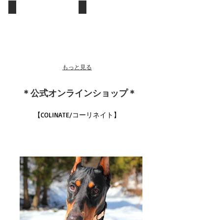
ピ
ア
て
ア
に
の
ン
Behavior Problem
Gallery
つ
９
タ
一
ド
い
つ
イ
般
ー
て
の
プ
的
ベ
基
の
な
ル
礎
違
問
マ
ト
い
もっと見る
題
ン
レ
行
オ
ー
動
ー
ニ
＊公式オンラインショップ＊
ナ
ン
ー
グ
の
【COLINATE/コーリネイト】
愛
犬
達
を
ご
紹
介