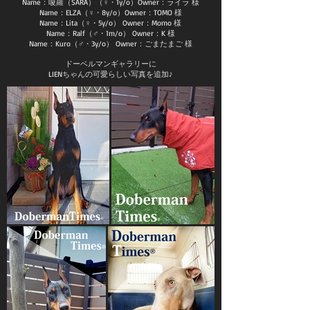
Name：嗄羅（SARA）（♀・1y/o）Owner：ライラ 様​
Name：ELZA（♀・8y/o）Owner：TOMO 様
Name：Lita（♀・5y/o） Owner：Momo 様
Name：Ralf（♂・1m/o） Owner：K 様
Name：Kuro（♂・3y/o） Owner：ごまたまご
様
ドーベルマンギャラリーに
LIENちゃんの可愛らしい写真を追加
♪