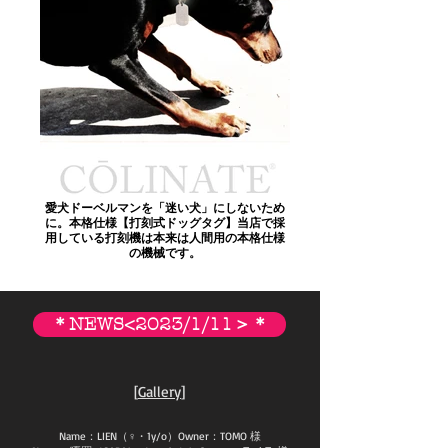
愛犬ドーベルマンを「迷い犬」にしないため
に。本格仕様【打刻式ドッグタグ】当店で採
用している打刻機は本来は人間用の本格仕様
の機械です。
＊NEWS<2023/1/11＞＊
[
Gallery
]
Name：LIEN（♀・1y/o）Owner：TOMO 様