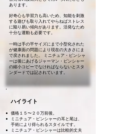
あります。
好奇心も学習力も高いため、知能を刺激
する遊びも取り入れてやらねばストレス
に陥り易い傾向があります。活発なため
十分な運動も必要です。
一時は手の平サイズにまで小型化された
が健康面の問題により現在の大きさにま
で戻されました。 ミニチュア・ピンシャ
ーは後にあげるジャーマン・ピンシャー
の縮小コピーでなければならないとスタ
ンダードでは記されています。
ハイライト
価格１５〜２０万前後。
ミニチュア・ピンシャーの耳と尾は、
手術により得られるスタイルです。
ミニチュア・ピンシャーは比較的丈夫