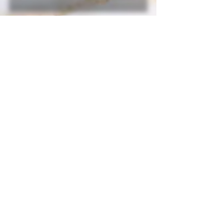
犬種データ
起源17世紀
原産地ドイツ
使役グループ 番犬、護衛犬、狩猟犬
平均体高…25-30ｃｍ
平均体重…4-6ｋｇ
コート：スムース
カラー：レッド、ブラック・アンド・タ
ン
気をつけたい病気：
進行性網膜萎縮症、てんかん、甲状腺機
能低下症、膝蓋骨脱臼
寿命：12〜14歳