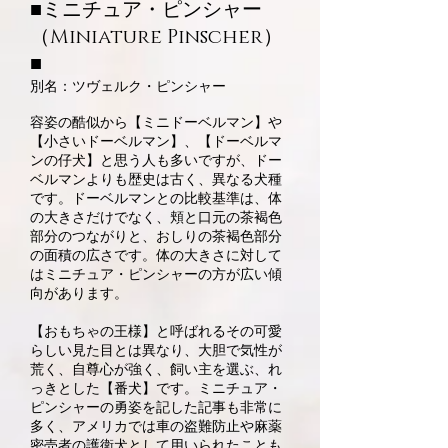
■ミニチュア・ピンシャー
（Miniature Pinscher）
■
​別名：ツヴェルク・ピンシャー
容姿の酷似から【ミニドーベルマン】や
【小さいドーベルマン】、【ドーベルマ
ンの仔犬】と思う人も多いですが、ドー
ベルマンよりも歴史は古く、異なる犬種
です。ドーベルマンとの比較基準は、体
の大きさだけでなく、頬と口元の茶褐色
部分のつながりと、おしりの茶褐色部分
の面積の広さです。体の大きさに対して
はミニチュア・ピンシャーの方が広い傾
向があります。
【おもちゃの王様】と呼ばれるその可愛
らしい見た目とは異なり、大胆で気性が
荒く、自尊心が強く、飼い主を選ぶ、れ
っきとした【番犬】です。ミニチュア・
ピンシャーの勇姿を記した記事も非常に
多く、アメリカでは車の盗難防止や麻薬
密売者の護衛犬として用いられたことも