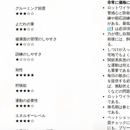
非常に価格に
ロットワイラ
グルーミング頻度
警戒心と防衛
★★★☆☆
練や順応訓練
がある。最低
よだれの量
け
】は必須項
★★★☆☆
力が増し自我
健康面の管理のしやすさ
前後には、飼
★★☆☆☆
る。
しつけが入っ
訓練のしやすさ
宅地でもよく
★☆☆☆☆
関節系疾患の
な運動は控え
知性
も重要である
★★★★★
毎日の散歩に
を提供する必
狩猟欲
ば、無駄吠え
★★★★☆
くなどの問題
ロットワイラ
運動の必要性
である。
★★★★☆
換毛期は春と
である。
エネルギーレベル
ペットショッ
★★★★☆
質チェックに
にも、ブリー