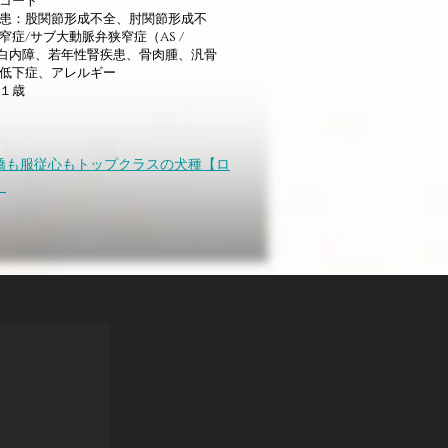
コート
患：股関節形成不全、肘関節形成不
症/サブ大動脈弁狭窄症（AS /
性白内障、若年性腎疾患、骨肉腫、汎骨
低下症、アレルギー
１歳
嬌も服従心もトップクラスの犬種【ロ
】