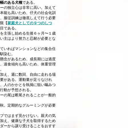
幅のある犬種
である。
ーの独立心は非常に高い。加えて
本能も高いため、仔犬の社会化訓
、服従訓練は徹底しえて行う必要
限【
家庭犬としての９つのしつ
目である。
を主張し始める生後６ヶ月〜１歳
い主はより努力と忍耐が必要とな
ていればマンションなどの集合住
馴染む。
懸念があるため、成長期には過度
、過食傾向も高いため、体重管理
。
加え、週に数回、自由に走れる場
要がある。運動量が足りなけれ
、人のかかとを執拗に狙い噛みつ
行動が予想される。
ーの尾は断尾されることが一般的
秋。定期的なグルーミングが必要
プではまず見かけない。親犬の気
加え、健康な子犬を取得するため
ダーから譲り受けることをおすす