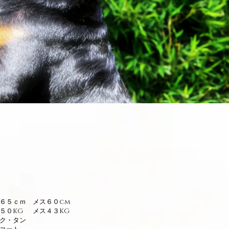
６５ｃｍ メス６０cm
５０KG メス４３KG
ク・タン