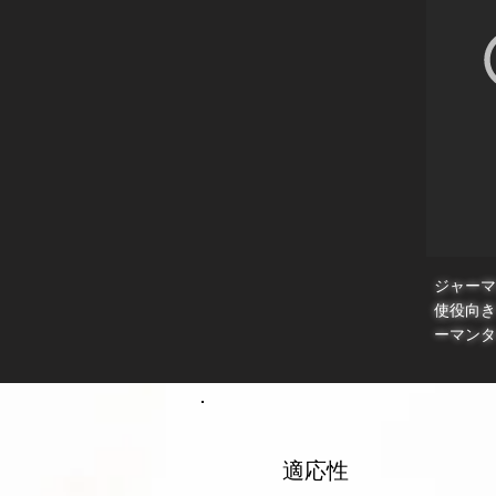
​ジャー
使役向き
ーマンタ
適応性