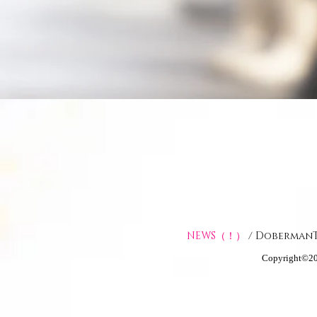
NEWS（！）
/
Doberman
Copyright©2