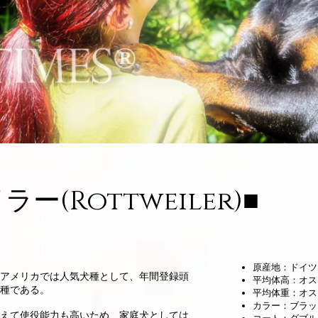
ー(Rottweiler)■
原産地：ドイツ
アメリカでは人気犬種として、年間登録頭
平均体高：オス
種である。
平均体重：オス
カラー：ブラッ
えて使役能力も高いため、家庭犬としては