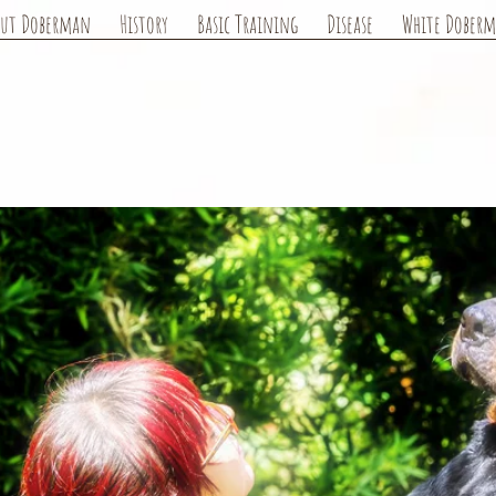
out Doberman
History
Basic Training
Disease
White Dober