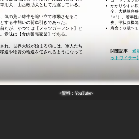
コート：ダブル
軍用犬、山岳救助犬として活躍している。
かかりやすい疾
全、大動脈弁狭窄
、気の荒い雄牛を追い立て移動させるこ
SAS）、若年
とする牛飼いの荷車引きであった。
炎、甲状腺機能
前だが、かつては【メッツガーフント】と
寿命：８歳〜１
。意味は【食肉販売家業】である。
され、世界大戦が始まる頃には、軍人たち
関連記事：
愛
移送や物資の輸送を任されるようになって
ットワイラー
<資料：YouTube>