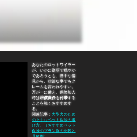
あなたのロットワイラー
が、いかに従順で穏やか
であろうとも、勝手な偏
見から、些細な事でもク
レームを言われやすい。
万が一に備え、保険加入
時は
賠償責任も付帯
する
ことを強くおすすめす
る。
関連記事：
大型犬のため
の上手なペット保険の選
び方。（おすすめペット
保険のプラン例の比較と
具体例）