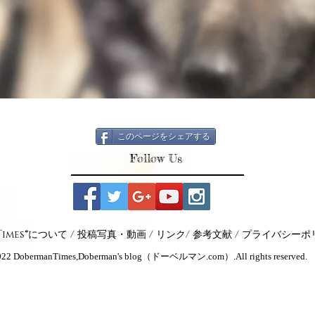
このページをシェアする
Follow Us
Times®について
/ 投稿
写真・動画
/
リンク
/
参考文献
/
プライバシーポ
022
DobermanTimes,Doberman's blog（ドーベルマン.com）.All rights reserved.