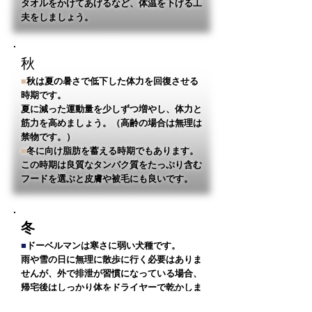
タオルをかけてあげるなど、体温を下げる工
夫をしましょう。
秋
■
秋は夏の暑さで低下した体力を回復させる
時期です。
夏に減った運動量を少しずつ増やし、体力と
筋力を高めましょう。
（高齢の場合は無理は
禁物です。）
■
冬に向け脂肪を蓄える時期でもあります。
この時期は良質なタンパク質をたっぷり含む
フードを選ぶと皮膚や被毛にも良いです。
冬
■
ドーベルマンは寒さに弱い犬種です。
雨や雪の日に無理に散歩に行く必要はありま
せんが、外で排泄が習慣になっている場合、
帰宅後はしっかり体をドライヤーで乾かしま
しょう。