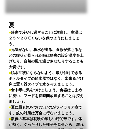
夏
■
冷房で冷やし過ぎることに注意し、室温は
２５〜２８℃くらいを保つようにしましょ
う。
■
元気がない、鼻水が出る、食欲が落ちるな
どの症状が見られた時は冷房の設定温度を上
げたり、自然の風で過ごさせたりすることも
大切です。
■
脱水症状にならないよう、取り付けできる
ボトルタイプの給水器ではなく、出来るだけ
床に置く器タイプで水を与えましょう。
■
食中毒に気をつけましょう。食器はこまめ
に洗い、フードを長時間放置することは控え
ましょう。
■
夏に最も気をつけたいのがフィラリア症で
す。蚊の対策は万全に行ないましょう。
■
散歩の基本は朝晩の涼しい時間帯です。
体
が熱く、ぐったりした様子を見せたら、濡れ