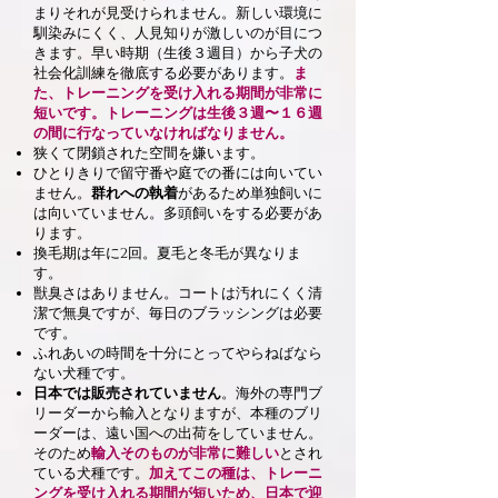
まりそれが見受けられません。
新しい環境に
馴染みにくく、人見知りが激しいのが目につ
きます。早い時期（生後３週目）から子犬の
社会化訓練を徹底する必要があります。
ま
た、トレーニングを受け入れる期間が非常に
短いです。トレーニングは生後３週〜１６週
の間に行なっていなければなりません。
狭くて閉鎖された空間を嫌います。
ひとりきりで留守番や庭での番には向いてい
ません。
群れへの執着
があるため単独飼いに
は向いていません。多頭飼いをする必要があ
ります。
換毛期は年に2回。夏毛と冬毛が異なりま
す。
獣臭さはありません。コートは汚れにくく清
潔で無臭ですが、毎日のブラッシングは必要
です。
ふれあいの時間を十分にとってやらねばなら
ない犬種です。
日本では販売されていません
。海外の専門ブ
リーダーから輸入となりますが、本種のブリ
ーダーは、遠い国への出荷をしていません。
そのため
輸入そのものが非常に難しい
とされ
ている犬種です。
加えてこの種は、トレーニ
ングを受け入れる期間が短いため、日本で迎