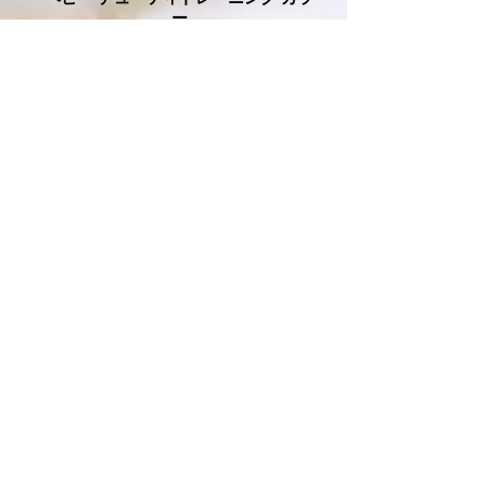
ー
ヘビー デューティトレーニング カラー
大型犬の強い引っ張りに対応
ヒールトレーニングに特化した60cmリード