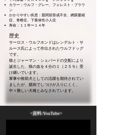
カラー：ウルフ・グレー、フォレスト・ブラウ
ン
かかりやすい疾患：股関節形成不全、網膜萎縮
症、脊椎症、下垂体性小人症
寿命：１１年〜１４年
歴史
サーロス・ウルフホンドはレンデルト・サ
ルース氏によって作出されたウルフドッグ
です。
​狼とジャーマン・シェパードの交配により
誕生した、狼の血を４分の１（２５％）受
け継いでいます。
​軍事や救助犬としての活躍を期待されてい
ましたが、臆病でしつけが入りにくく、
中々難しい犬種とみなされています。
<資料:YouTube>