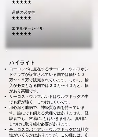
★★★★★
運動の必要性
★★★★★
エネルギーレベル
★★★★★
ハイライト
ヨーロッパに点在するサーロス・ウルフホン
ドクラブが設立されている国では価格１０
万〜１５万で販売されています。しかし、輸
入が必要となる国では２０
万〜４０万と、幅
があり高額です。
サーロス・ウルフホンドはウルフドッグの中
でも癖が強く、しつけにくいです。
用心深く臆病で、神経質な面を持っていま
す。誰にでも飼える犬種ではありません。経
験者でも、容易に…とはいきません。真剣に
しつけに取り組む必要があります。
チェコスロバキアン・ウルフドッグには
社交
性がいくらかはありますが、この種には、あ