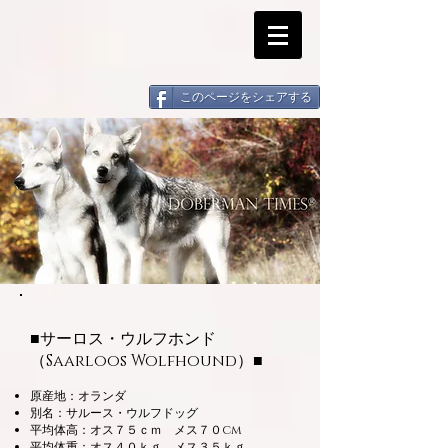
このページをシェアする
■サーロス・ウルフホンド
（Saarloos Wolfhound）■
原産地：オランダ
別名：サルース・ウルフドッグ
平均体高：オス７５ｃｍ メス７０cm
平均体重：オス４０ｋｇ メス３５ｋｇ