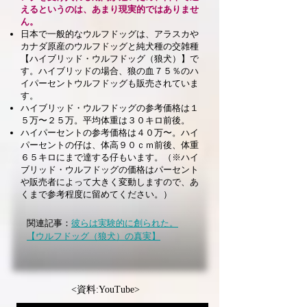
えるというのは、あまり現実的ではありませ
ん。
日本で一般的なウルフドッグは、アラスカや
カナダ原産のウルフドッグと純犬種の交雑種
【ハイブリッド・ウルフドッグ（狼犬）】で
す。ハイブリッドの場合、狼の血７５％のハ
イパーセントウルフドッグも販売されていま
す。
ハイブリッド・ウルフドッグの参考価格は１
５万〜２５万。平均体重は３０キロ前後。
ハイパーセントの参考価格は４０万〜。ハイ
パーセントの仔は、体高９０ｃｍ前後、体重
６５キロにまで達する仔もいます。（※ハイ
ブリッド・ウルフドッグの価格はパーセント
や販売者によって大きく変動しますので、あ
くまで参考程度に留めてください。）
関連記事：
彼らは実験的に創られた。
【ウルフドッグ（狼犬）の真実】
<資料:YouTube>