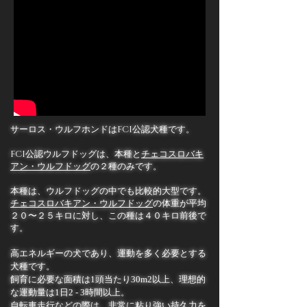
サーロス・ウルフホンドはFCI公認犬種です。
FCI公認ウルフドッグは、本種と
チェコスロバキ
アン・ウルフドッグ
の２種のみです。
本種は、ウルフドッグの中でも比較的大型です。
チェコスロバキアン・ウルフドッグ
の体重が平均
２０〜２５キロに対し、この種は４０キロ前後で
す。
高エネルギーの犬であり、運動を多く必要とする
犬種です。
飼育に必要な面積は1頭当たり30m2以上、理想的
な運動量は1日2 - 3時間以上。
自転車走行などの際は、非常に粘り強い持久力を